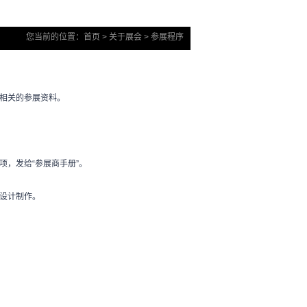
您当前的位置：
首页
>
关于展会
> 参展程序
相关的参展资料。
，发给“参展商手册”。
设计制作。